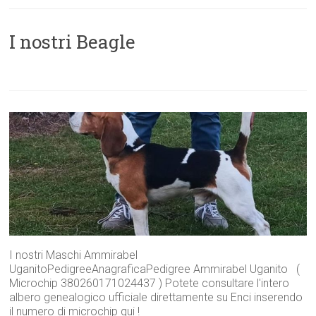
I nostri Beagle
I nostri Maschi Ammirabel
UganitoPedigreeAnagraficaPedigree Ammirabel Uganito (
Microchip 380260171024437 ) Potete consultare l'intero
albero genealogico ufficiale direttamente su Enci inserendo
il numero di microchip qui !