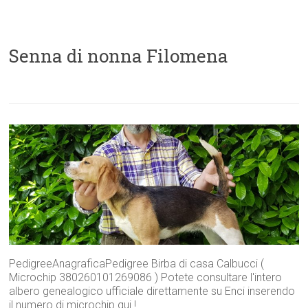
Senna di nonna Filomena
PedigreeAnagraficaPedigree Birba di casa Calbucci (
Microchip 380260101269086 ) Potete consultare l'intero
albero genealogico ufficiale direttamente su Enci inserendo
il numero di microchip qui !