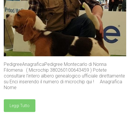
PedigreeAnagraficaPedigree Montecarlo di Nonna
Filomena ( Microchip 380260100643459 ) Potete
consultare l'intero albero genealogico ufficiale direttamente
su Enci inserendo il numero di microchip qui ! Anagrafica
Nome
Leggi Tutto