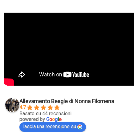
Allevamento Beagle di Nonna Filomena
4.7
Basato su 44 recensioni
powered by
G
o
o
g
l
e
lascia una recensione su