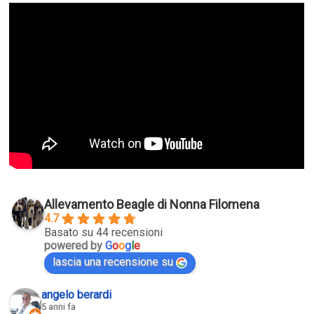
Allevamento Beagle di Nonna Filomena
4.7
Basato su 44 recensioni
powered by
G
o
o
g
l
e
lascia una recensione su
angelo berardi
5 anni fa