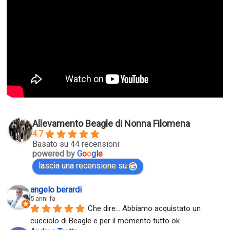
Allevamento Beagle di Nonna Filomena
4.7
Basato su 44 recensioni
powered by
G
o
o
g
l
e
lascia una recensione su
angelo berardi
5 anni fa
Che dire... Abbiamo acquistato un 
cucciolo di Beagle e per il momento tutto ok