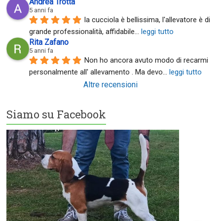
Andrea Trotta
5 anni fa
la cucciola è bellissima, l'allevatore è di 
grande professionalità, affidabile
... 
leggi tutto
Rita Zafano
5 anni fa
Non ho ancora avuto modo di recarmi 
personalmente all' allevamento . Ma devo
... 
leggi tutto
Altre recensioni
Siamo su Facebook