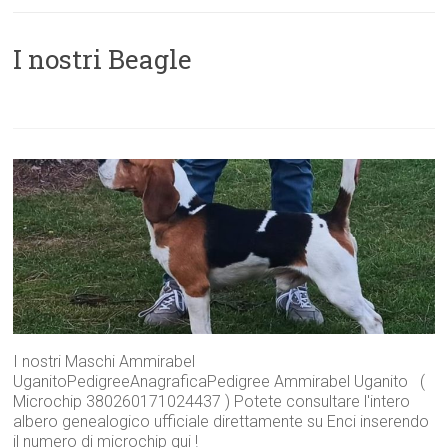
I nostri Beagle
I nostri Maschi Ammirabel
UganitoPedigreeAnagraficaPedigree Ammirabel Uganito (
Microchip 380260171024437 ) Potete consultare l'intero
albero genealogico ufficiale direttamente su Enci inserendo
il numero di microchip qui !