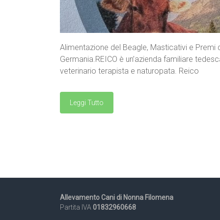
Alimentazione del Beagle, Masticativi e Premi d
Germania.REICO è un’azienda familiare tedesca 
veterinario terapista e naturopata. Reico
Leggi Tutto
Allevamento Cani di Nonna Filomena
Partita IVA
01832960668