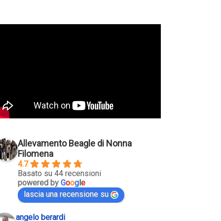
Allevamento Beagle di Nonna
Filomena
4.7
Basato su 44 recensioni
powered by
G
o
o
g
l
e
lascia una recensione su
angelo berardi