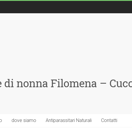
 di nonna Filomena – Cucci
o
dove siamo
Antiparassitari Naturali
Contatti