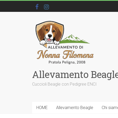
Allevamento Beagle
Cuccioli Beagle con Pedigree ENCI
HOME
Allevamento Beagle
Chi siam