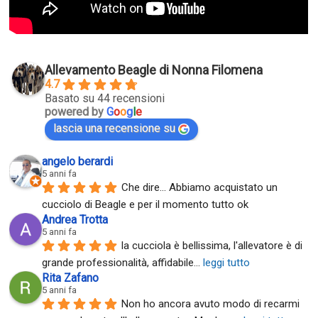
Allevamento Beagle di Nonna Filomena
4.7
Basato su 44 recensioni
powered by
G
o
o
g
l
e
lascia una recensione su
angelo berardi
5 anni fa
Che dire... Abbiamo acquistato un 
cucciolo di Beagle e per il momento tutto ok
Andrea Trotta
5 anni fa
la cucciola è bellissima, l'allevatore è di 
grande professionalità, affidabile
... 
leggi tutto
Rita Zafano
5 anni fa
Non ho ancora avuto modo di recarmi 