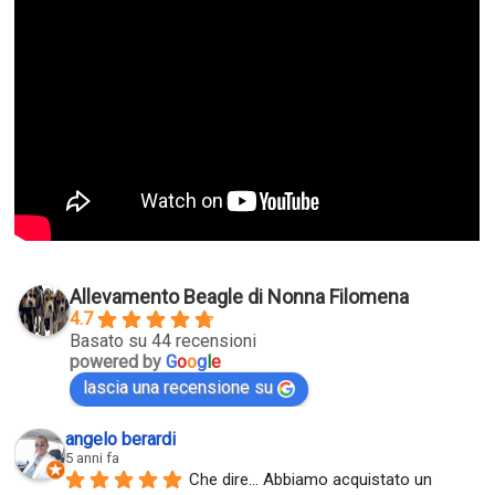
Allevamento Beagle di Nonna Filomena
4.7
Basato su 44 recensioni
powered by
G
o
o
g
l
e
lascia una recensione su
angelo berardi
5 anni fa
Che dire... Abbiamo acquistato un 