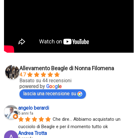
Allevamento Beagle di Nonna Filomena
4.7
Basato su 44 recensioni
powered by
G
o
o
g
l
e
lascia una recensione su
angelo berardi
5 anni fa
Che dire... Abbiamo acquistato un 
cucciolo di Beagle e per il momento tutto ok
Andrea Trotta