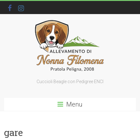
Cuccioli Beagle con Pedigree ENCI
Menu
gare