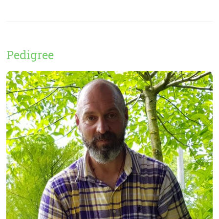
Pedigree
Birba di casa Calbucci
( Microchip 380260101195425 )
Potete consultare l’intero albero genealogico ufficiale
inserendo il numero di microchip
direttamente su Enci
qui !