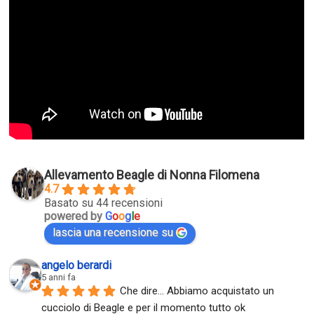
Allevamento Beagle di Nonna Filomena
4.7
Basato su 44 recensioni
powered by
G
o
o
g
l
e
lascia una recensione su
angelo berardi
5 anni fa
Che dire... Abbiamo acquistato un 
cucciolo di Beagle e per il momento tutto ok