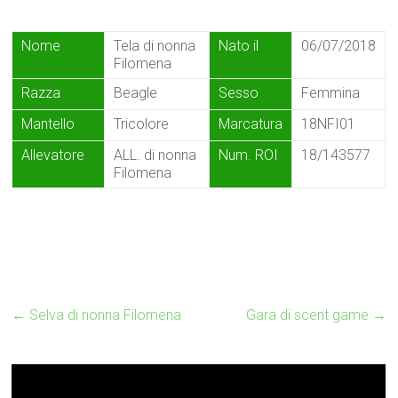
Nome
Tela di nonna
Nato il
06/07/2018
Filomena
Razza
Beagle
Sesso
Femmina
Mantello
Tricolore
Marcatura
18NFI01
Allevatore
ALL. di nonna
Num. ROI
18/143577
Filomena
←
Selva di nonna Filomena
Gara di scent game
→