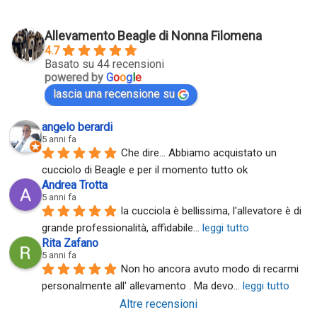
Allevamento Beagle di Nonna Filomena
4.7
Basato su 44 recensioni
powered by
G
o
o
g
l
e
lascia una recensione su
angelo berardi
5 anni fa
Che dire... Abbiamo acquistato un 
cucciolo di Beagle e per il momento tutto ok
Andrea Trotta
5 anni fa
la cucciola è bellissima, l'allevatore è di 
grande professionalità, affidabile
... 
leggi tutto
Rita Zafano
5 anni fa
Non ho ancora avuto modo di recarmi 
personalmente all' allevamento . Ma devo
... 
leggi tutto
Altre recensioni