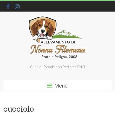
Cuccioli Beagle con Pedigree ENCI
Menu
cucciolo