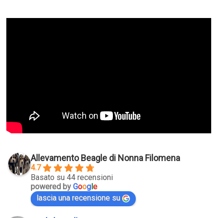
Allevamento Beagle di Nonna Filomena
4.7
Basato su 44 recensioni
powered by
G
o
o
g
l
e
lascia una recensione su