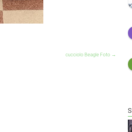
cucciolo Beagle Foto
→
S