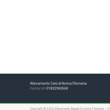
Allevamento Cani di Nonna Filomena
Partita IVA
01832960668
Copyright © 2026
Allevamento Beagle di nonna Filomena – Cu