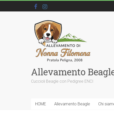
Allevamento Beagle
Cuccioli Beagle con Pedigree ENCI
HOME
Allevamento Beagle
Chi siam