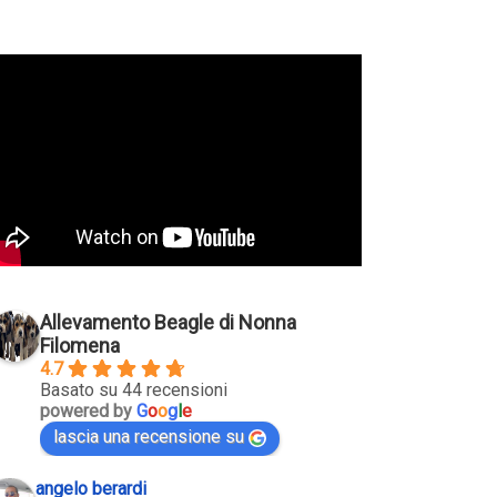
Allevamento Beagle di Nonna
Filomena
4.7
Basato su 44 recensioni
powered by
G
o
o
g
l
e
lascia una recensione su
angelo berardi