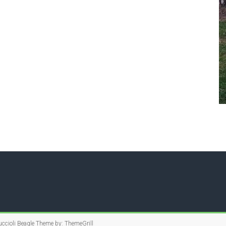
ccioli Beagle
Theme by:
ThemeGrill