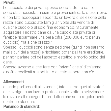
Privati:
Le cucciolate dei privati spesso sono fatte tra cani che
sono stati acquistati insieme e provenienti dalla stessa leva,
e non fatti accoppiare secondo un lavoro di selezione della
razza, sono cucciolate famigliari volte alla vendita di
qualche cucciolo al solo fine economico. Sicuramente
acquistare il nostro cane da una cucciolata privata ci
farebbe risparmiare una bella cifra (200-300 euro per un
cucciolo) ma a che prezzo?
Spesso i cuccioli sono senza pedigree (quindi non saremo
mai sicuri della razza) e rischiano potenziali tare ereditarie,
per non parlare poi dell’aspetto estetico e morfologico del
cane.
Spesso avremo a che fare con “privati” che si dichiarano
cinofili eccellenti ma poi tutto questo sapere non c’è.
Allevamenti:
quando parliamo di allevamenti, intendiamo quei allevatori
che svolgono un lavoro professionale, volto a selezionare
la razza e all’impiego di riproduttori che sono regolarmente
dentro lo standard.
Parlando di standard: