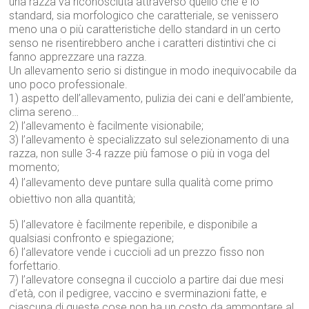
una razza và riconosciuta attraverso quello che è lo
standard, sia morfologico che caratteriale, se venissero
meno una o più caratteristiche dello standard in un certo
senso ne risentirebbero anche i caratteri distintivi che ci
fanno apprezzare una razza.
Un allevamento serio si distingue in modo inequivocabile da
uno poco professionale.
1) aspetto dell’allevamento, pulizia dei cani e dell’ambiente,
clima sereno…
2) l’allevamento è facilmente visionabile;
3) l’allevamento è specializzato sul selezionamento di una
razza, non sulle 3-4 razze più famose o più in voga del
momento;
4) l’allevamento deve puntare sulla qualità come primo
obiettivo non alla quantità;
5) l’allevatore è facilmente reperibile, e disponibile a
qualsiasi confronto e spiegazione;
6) l’allevatore vende i cuccioli ad un prezzo fisso non
forfettario.
7) l’allevatore consegna il cucciolo a partire dai due mesi
d’età, con il pedigree, vaccino e sverminazioni fatte, e
ciascuna di queste cose non ha un costo da ammontare al