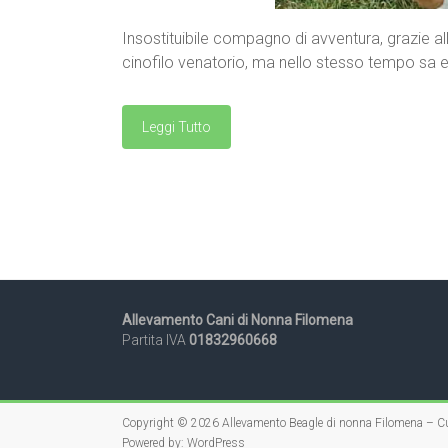
Insostituibile compagno di avventura, grazie all
cinofilo venatorio, ma nello stesso tempo sa e
Leggi Tutto
Allevamento Cani di Nonna Filomena
Partita IVA
01832960668
Copyright © 2026
Allevamento Beagle di nonna Filomena – Cu
Powered by:
WordPress