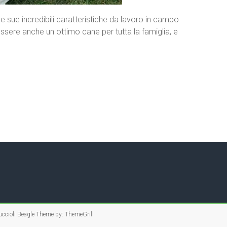
e sue incredibili caratteristiche da lavoro in campo
ssere anche un ottimo cane per tutta la famiglia, e
ccioli Beagle
Theme by:
ThemeGrill