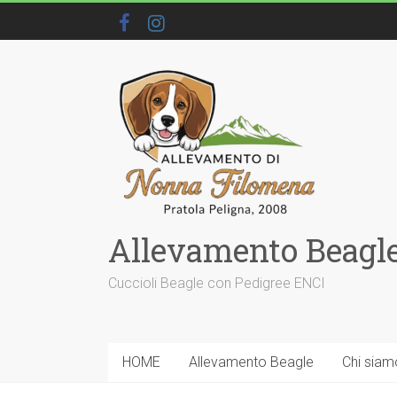
Allevamento Beagle
Cuccioli Beagle con Pedigree ENCI
HOME
Allevamento Beagle
Chi siam