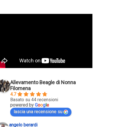
Allevamento Beagle di Nonna
Filomena
4.7
Basato su 44 recensioni
powered by
G
o
o
g
l
e
lascia una recensione su
angelo berardi