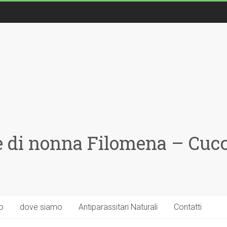
 di nonna Filomena – Cucci
o
dove siamo
Antiparassitari Naturali
Contatti