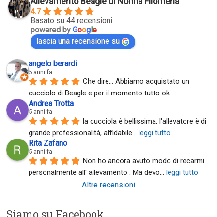
Allevamento Beagle di Nonna Filomena
4.7
Basato su 44 recensioni
powered by
G
o
o
g
l
e
lascia una recensione su
angelo berardi
5 anni fa
Che dire... Abbiamo acquistato un 
cucciolo di Beagle e per il momento tutto ok
Andrea Trotta
5 anni fa
la cucciola è bellissima, l'allevatore è di 
grande professionalità, affidabile
... 
leggi tutto
Rita Zafano
5 anni fa
Non ho ancora avuto modo di recarmi 
personalmente all' allevamento . Ma devo
... 
leggi tutto
Altre recensioni
Siamo su Facebook