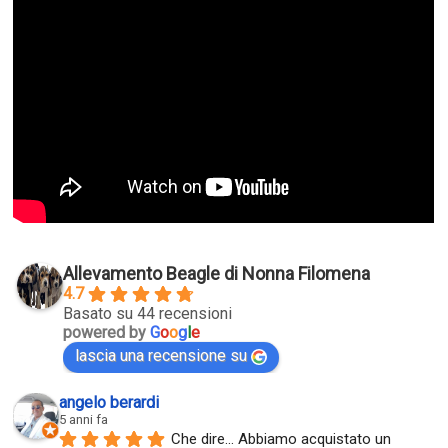
Allevamento Beagle di Nonna Filomena
4.7
Basato su 44 recensioni
powered by
G
o
o
g
l
e
lascia una recensione su
angelo berardi
5 anni fa
Che dire... Abbiamo acquistato un 