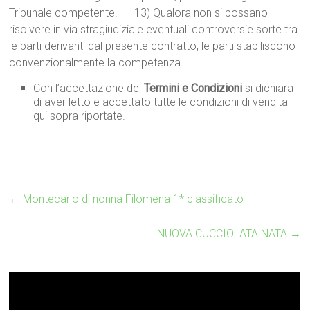
Tribunale competente. 13) Qualora non si possano
risolvere in via stragiudiziale eventuali controversie sorte tra
le parti derivanti dal presente contratto, le parti stabiliscono
convenzionalmente la competenza
Con l’accettazione dei
Termini e Condizioni
si dichiara
di aver letto e accettato tutte le condizioni di vendita
qui sopra riportate.
←
Montecarlo di nonna Filomena 1* classificato
NUOVA CUCCIOLATA NATA
→