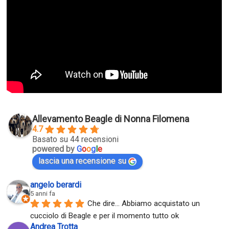
Allevamento Beagle di Nonna Filomena
4.7
Basato su 44 recensioni
powered by
G
o
o
g
l
e
lascia una recensione su
angelo berardi
5 anni fa
Che dire... Abbiamo acquistato un 
cucciolo di Beagle e per il momento tutto ok
Andrea Trotta