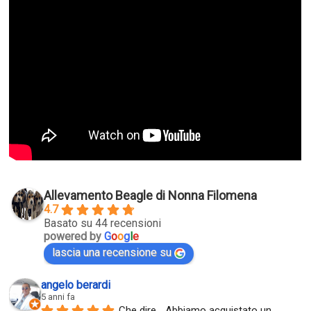
Allevamento Beagle di Nonna Filomena
4.7
Basato su 44 recensioni
powered by
G
o
o
g
l
e
lascia una recensione su
angelo berardi
5 anni fa
Che dire... Abbiamo acquistato un 