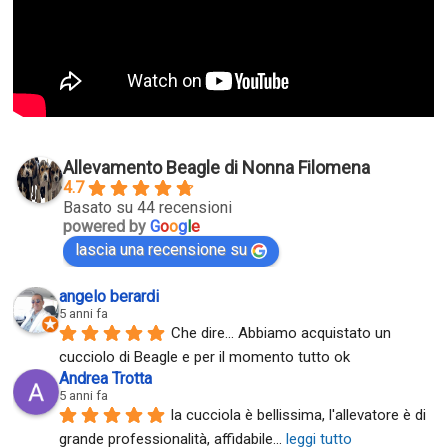
Allevamento Beagle di Nonna Filomena
4.7
Basato su 44 recensioni
powered by
G
o
o
g
l
e
lascia una recensione su
angelo berardi
5 anni fa
Che dire... Abbiamo acquistato un 
cucciolo di Beagle e per il momento tutto ok
Andrea Trotta
5 anni fa
la cucciola è bellissima, l'allevatore è di 
grande professionalità, affidabile
... 
leggi tutto