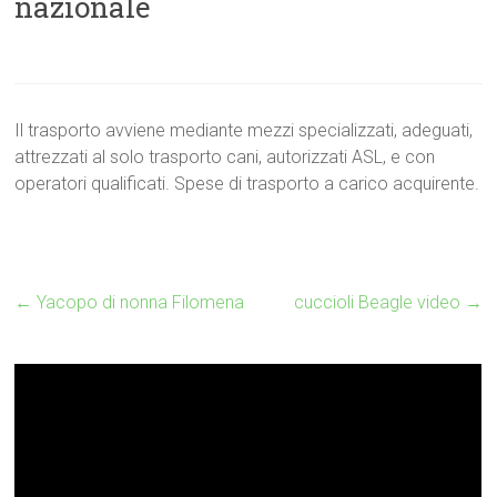
nazionale
Il trasporto avviene mediante mezzi specializzati, adeguati,
attrezzati al solo trasporto cani, autorizzati ASL, e con
operatori qualificati. Spese di trasporto a carico acquirente.
←
Yacopo di nonna Filomena
cuccioli Beagle video
→