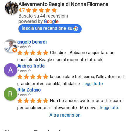
Allevamento Beagle di Nonna Filomena
4.7
Basato su 44 recensioni
powered by
G
o
o
g
l
e
lascia una recensione su
angelo berardi
5 anni fa
Che dire... Abbiamo acquistato un 
cucciolo di Beagle e per il momento tutto ok
Andrea Trotta
5 anni fa
la cucciola è bellissima, l'allevatore è di 
grande professionalità, affidabile
... 
leggi tutto
Rita Zafano
5 anni fa
Non ho ancora avuto modo di recarmi 
personalmente all' allevamento . Ma devo
... 
leggi tutto
Altre recensioni