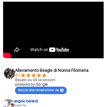
Allevamento Beagle di Nonna Filomena
4.7
Basato su 44 recensioni
powered by
G
o
o
g
l
e
lascia una recensione su
angelo berardi
5 anni fa