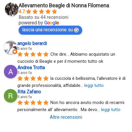
Allevamento Beagle di Nonna Filomena
4.7
Basato su 44 recensioni
powered by
G
o
o
g
l
e
lascia una recensione su
angelo berardi
5 anni fa
Che dire... Abbiamo acquistato un 
cucciolo di Beagle e per il momento tutto ok
Andrea Trotta
5 anni fa
la cucciola è bellissima, l'allevatore è di 
grande professionalità, affidabile
... 
leggi tutto
Rita Zafano
5 anni fa
Non ho ancora avuto modo di recarmi 
personalmente all' allevamento . Ma devo
... 
leggi tutto
Altre recensioni