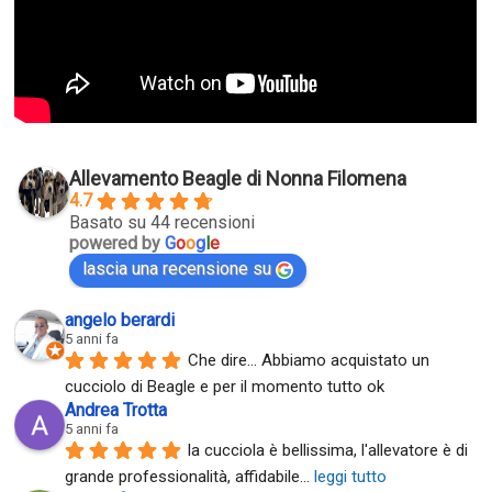
Allevamento Beagle di Nonna Filomena
4.7
Basato su 44 recensioni
powered by
G
o
o
g
l
e
lascia una recensione su
angelo berardi
5 anni fa
Che dire... Abbiamo acquistato un 
cucciolo di Beagle e per il momento tutto ok
Andrea Trotta
5 anni fa
la cucciola è bellissima, l'allevatore è di 
grande professionalità, affidabile
... 
leggi tutto