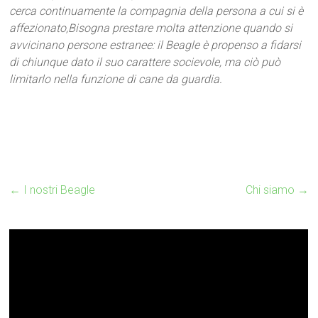
cerca continuamente la compagnia della persona a cui si è
affezionato,Bisogna prestare molta attenzione quando si
avvicinano persone estranee: il Beagle è propenso a fidarsi
di chiunque dato il suo carattere socievole, ma ciò può
limitarlo nella funzione di cane da guardia.
←
I nostri Beagle
Chi siamo
→