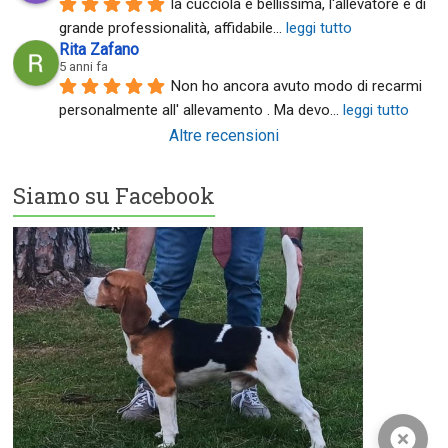
la cucciola è bellissima, l'allevatore è di 
grande professionalità, affidabile
... 
leggi tutto
Rita Zafano
5 anni fa
Non ho ancora avuto modo di recarmi 
personalmente all' allevamento . Ma devo
... 
leggi tutto
Altre recensioni
Siamo su Facebook