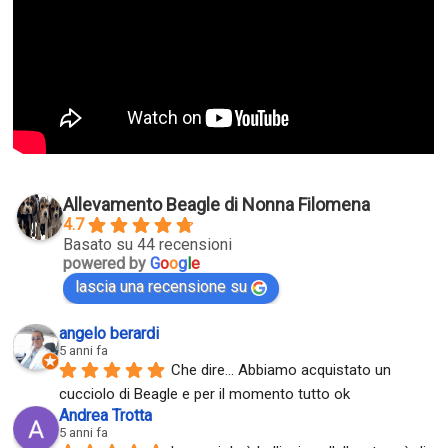
Allevamento Beagle di Nonna Filomena
4.7
Basato su 44 recensioni
powered by
G
o
o
g
l
e
lascia una recensione su
angelo berardi
5 anni fa
Che dire... Abbiamo acquistato un 
cucciolo di Beagle e per il momento tutto ok
Andrea Trotta
5 anni fa