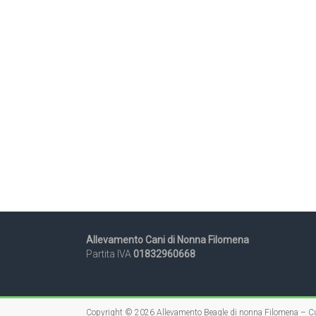
Allevamento Cani di Nonna Filomena
Partita IVA
01832960668
Copyright © 2026
Allevamento Beagle di nonna Filomena – Cu