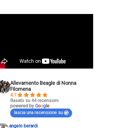
Allevamento Beagle di Nonna
Filomena
4.7
Basato su 44 recensioni
powered by
G
o
o
g
l
e
lascia una recensione su
angelo berardi