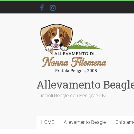
Allevamento Beagle
Cuccioli Beagle con Pedigree ENCI
HOME
Allevamento Beagle
Chi siam