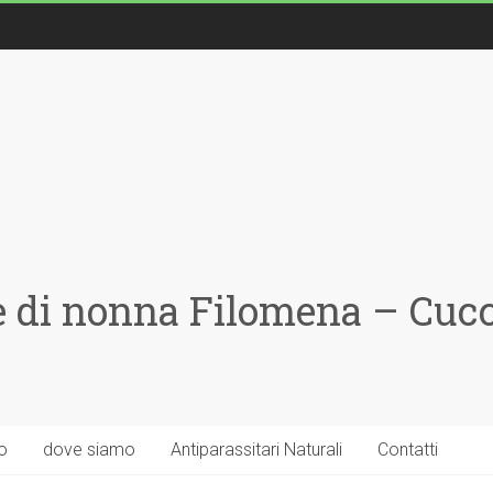
 di nonna Filomena – Cucci
o
dove siamo
Antiparassitari Naturali
Contatti