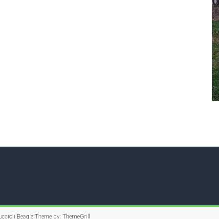
ccioli Beagle
Theme by:
ThemeGrill