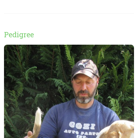
Pedigree
Speranza
( Microchip 380260100404061 )
Potete consultare l’intero albero genealogico ufficiale
inserendo il numero di microchip
direttamente su Enci
qui !