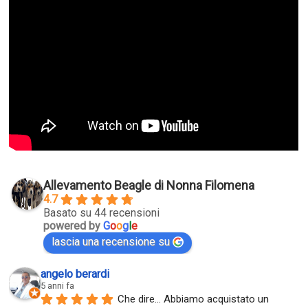
Allevamento Beagle di Nonna Filomena
4.7
Basato su 44 recensioni
powered by
G
o
o
g
l
e
lascia una recensione su
angelo berardi
5 anni fa
Che dire... Abbiamo acquistato un 