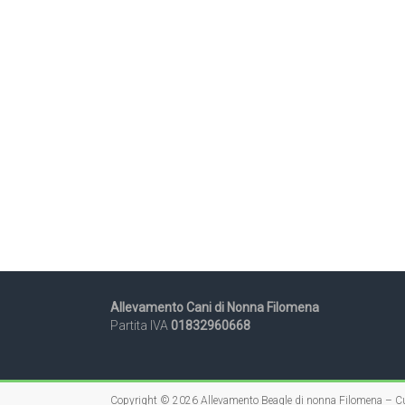
Allevamento Cani di Nonna Filomena
Partita IVA
01832960668
Copyright © 2026
Allevamento Beagle di nonna Filomena – Cu