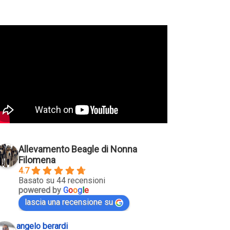
Allevamento Beagle di Nonna
Filomena
4.7
Basato su 44 recensioni
powered by
G
o
o
g
l
e
lascia una recensione su
angelo berardi