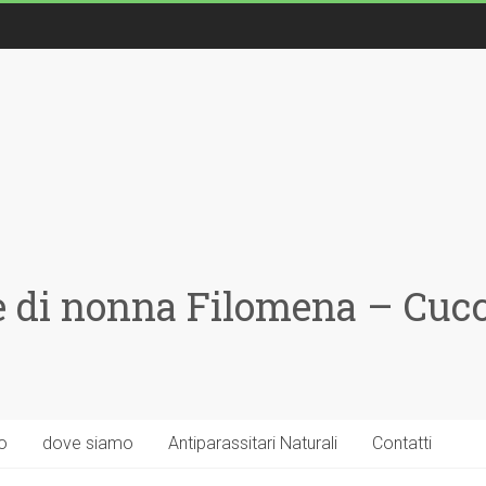
 di nonna Filomena – Cucci
o
dove siamo
Antiparassitari Naturali
Contatti