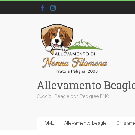
Allevamento Beagle
Cuccioli Beagle con Pedigree ENCI
HOME
Allevamento Beagle
Chi siam