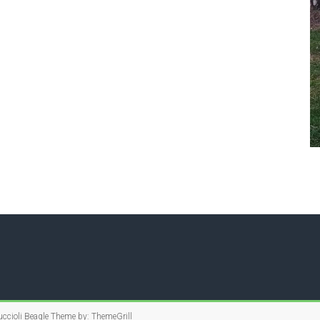
ccioli Beagle
Theme by:
ThemeGrill