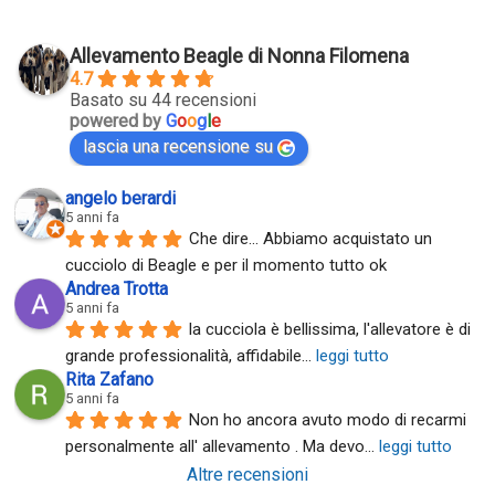
Allevamento Beagle di Nonna Filomena
4.7
Basato su 44 recensioni
powered by
G
o
o
g
l
e
lascia una recensione su
angelo berardi
5 anni fa
Che dire... Abbiamo acquistato un 
cucciolo di Beagle e per il momento tutto ok
Andrea Trotta
5 anni fa
la cucciola è bellissima, l'allevatore è di 
grande professionalità, affidabile
... 
leggi tutto
Rita Zafano
5 anni fa
Non ho ancora avuto modo di recarmi 
personalmente all' allevamento . Ma devo
... 
leggi tutto
Altre recensioni