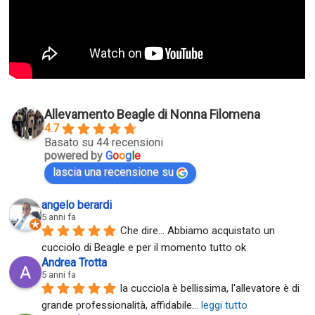
Allevamento Beagle di Nonna Filomena
4.7
Basato su 44 recensioni
powered by
G
o
o
g
l
e
lascia una recensione su
angelo berardi
5 anni fa
Che dire... Abbiamo acquistato un 
cucciolo di Beagle e per il momento tutto ok
Andrea Trotta
5 anni fa
la cucciola è bellissima, l'allevatore è di 
grande professionalità, affidabile
... 
leggi tutto