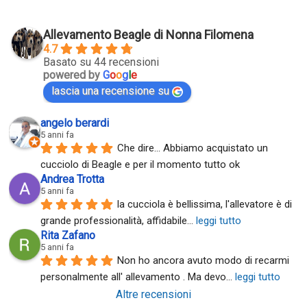
Allevamento Beagle di Nonna Filomena
4.7
Basato su 44 recensioni
powered by
G
o
o
g
l
e
lascia una recensione su
angelo berardi
5 anni fa
Che dire... Abbiamo acquistato un 
cucciolo di Beagle e per il momento tutto ok
Andrea Trotta
5 anni fa
la cucciola è bellissima, l'allevatore è di 
grande professionalità, affidabile
... 
leggi tutto
Rita Zafano
5 anni fa
Non ho ancora avuto modo di recarmi 
personalmente all' allevamento . Ma devo
... 
leggi tutto
Altre recensioni