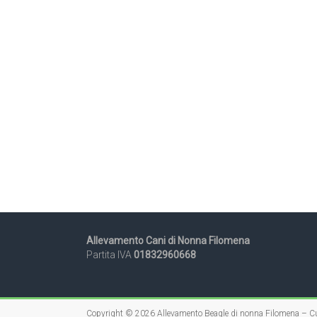
Allevamento Cani di Nonna Filomena
Partita IVA
01832960668
Copyright © 2026
Allevamento Beagle di nonna Filomena – Cu