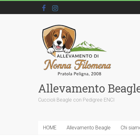
Allevamento Beagle
Cuccioli Beagle con Pedigree ENCI
HOME
Allevamento Beagle
Chi siam