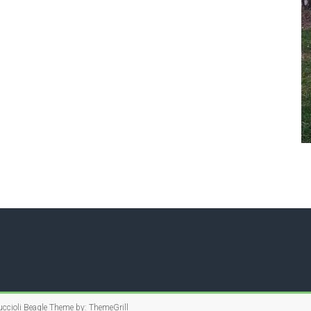
ccioli Beagle
Theme by:
ThemeGrill