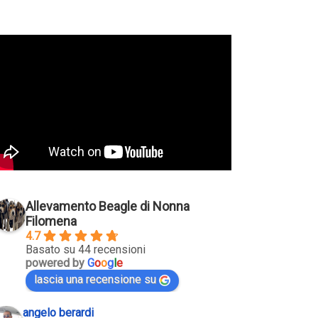
Allevamento Beagle di Nonna
Filomena
4.7
Basato su 44 recensioni
powered by
G
o
o
g
l
e
lascia una recensione su
angelo berardi