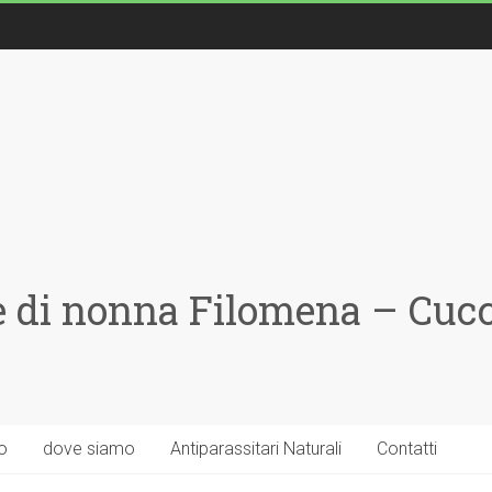
 di nonna Filomena – Cucci
o
dove siamo
Antiparassitari Naturali
Contatti