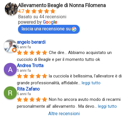
Allevamento Beagle di Nonna Filomena
4.7
Basato su 44 recensioni
powered by
G
o
o
g
l
e
lascia una recensione su
angelo berardi
5 anni fa
Che dire... Abbiamo acquistato un 
cucciolo di Beagle e per il momento tutto ok
Andrea Trotta
5 anni fa
la cucciola è bellissima, l'allevatore è di 
grande professionalità, affidabile
... 
leggi tutto
Rita Zafano
5 anni fa
Non ho ancora avuto modo di recarmi 
personalmente all' allevamento . Ma devo
... 
leggi tutto
Altre recensioni