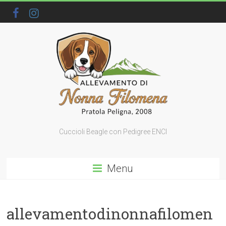
Cuccioli Beagle con Pedigree ENCI
Menu
allevamentodinonnafilomen