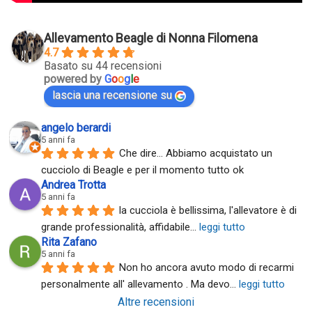
Allevamento Beagle di Nonna Filomena
4.7
Basato su 44 recensioni
powered by
G
o
o
g
l
e
lascia una recensione su
angelo berardi
5 anni fa
Che dire... Abbiamo acquistato un 
cucciolo di Beagle e per il momento tutto ok
Andrea Trotta
5 anni fa
la cucciola è bellissima, l'allevatore è di 
grande professionalità, affidabile
... 
leggi tutto
Rita Zafano
5 anni fa
Non ho ancora avuto modo di recarmi 
personalmente all' allevamento . Ma devo
... 
leggi tutto
Altre recensioni