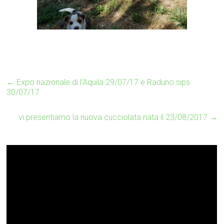
←
Expo nazionale di l’Aquila 29/07/17 e Raduno sips
30/07/17
vi presentiamo la nuova cucciolata nata il 23/08/2017
→