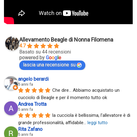
Allevamento Beagle di Nonna Filomena
4.7
Basato su 44 recensioni
powered by
G
o
o
g
l
e
lascia una recensione su
angelo berardi
5 anni fa
Che dire... Abbiamo acquistato un 
cucciolo di Beagle e per il momento tutto ok
Andrea Trotta
5 anni fa
la cucciola è bellissima, l'allevatore è di 
grande professionalità, affidabile
... 
leggi tutto
Rita Zafano
5 anni fa