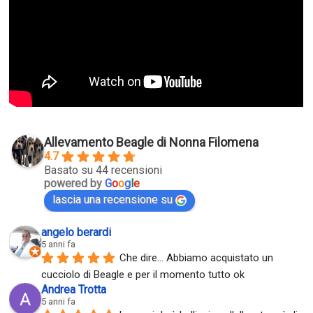
Allevamento Beagle di Nonna Filomena
4.7
Basato su 44 recensioni
powered by
G
o
o
g
l
e
lascia una recensione su
angelo berardi
5 anni fa
Che dire... Abbiamo acquistato un 
cucciolo di Beagle e per il momento tutto ok
Andrea Trotta
5 anni fa