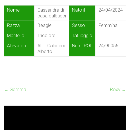
Nome
Cassandra di
Nato il
24/04/2024
casa calbucci
Razza
Beagle
Sesso
Femmina
Mantello
Tricolore
Tatuaggio
Allevatore
ALL. Calbucci
Num. ROI
24/90056
Alberto
←
Gemma
Roxy
→