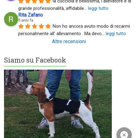
la cucciola è bellissima, l'allevatore è di 
grande professionalità, affidabile
... 
leggi tutto
Rita Zafano
5 anni fa
Non ho ancora avuto modo di recarmi 
personalmente all' allevamento . Ma devo
... 
leggi tutto
Altre recensioni
Siamo su Facebook