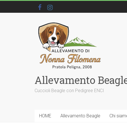
Allevamento Beagle
Cuccioli Beagle con Pedigree ENCI
HOME
Allevamento Beagle
Chi siam