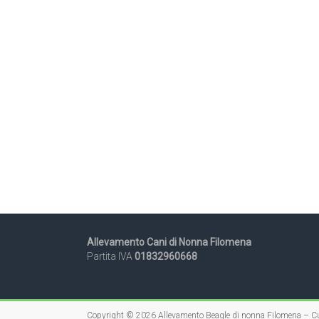
Allevamento Cani di Nonna Filomena
Partita IVA
01832960668
Copyright © 2026
Allevamento Beagle di nonna Filomena – Cu