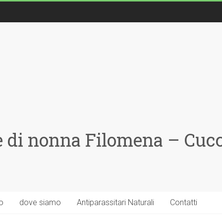
 di nonna Filomena – Cucci
o
dove siamo
Antiparassitari Naturali
Contatti