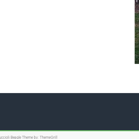
ccioli Beagle
Theme by:
ThemeGrill