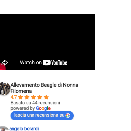
Allevamento Beagle di Nonna
Filomena
4.7
Basato su 44 recensioni
powered by
G
o
o
g
l
e
lascia una recensione su
angelo berardi