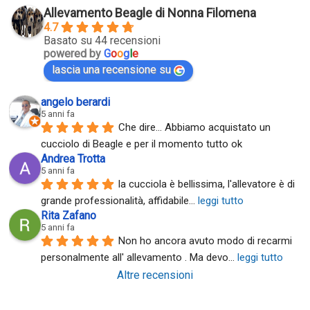
Allevamento Beagle di Nonna Filomena
4.7
Basato su 44 recensioni
powered by
G
o
o
g
l
e
lascia una recensione su
angelo berardi
5 anni fa
Che dire... Abbiamo acquistato un 
cucciolo di Beagle e per il momento tutto ok
Andrea Trotta
5 anni fa
la cucciola è bellissima, l'allevatore è di 
grande professionalità, affidabile
... 
leggi tutto
Rita Zafano
5 anni fa
Non ho ancora avuto modo di recarmi 
personalmente all' allevamento . Ma devo
... 
leggi tutto
Altre recensioni