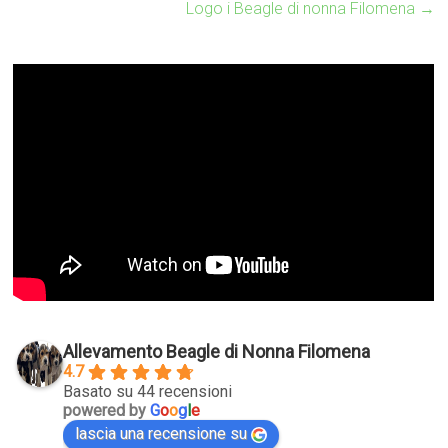
Logo i Beagle di nonna Filomena
→
Allevamento Beagle di Nonna Filomena
4.7
Basato su 44 recensioni
powered by
G
o
o
g
l
e
lascia una recensione su