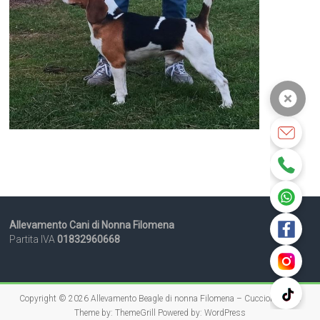
Allevamento Cani di Nonna Filomena
Partita IVA
01832960668
Copyright © 2026
Allevamento Beagle di nonna Filomena – Cuccioli Beagle
Theme by:
ThemeGrill
Powered by:
WordPress