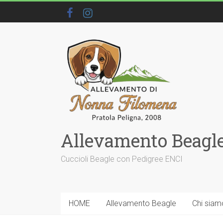
Allevamento Beagle
Cuccioli Beagle con Pedigree ENCI
HOME
Allevamento Beagle
Chi siam