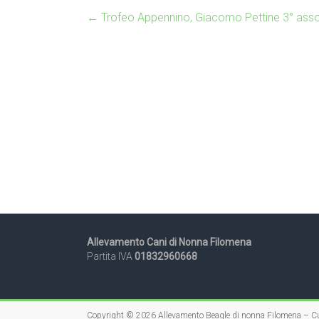
←
Trofeo Appennino, Giacomo Pettine 3° assolu
Allevamento Cani di Nonna Filomena
Partita IVA
01832960668
Copyright © 2026
Allevamento Beagle di nonna Filomena – Cu