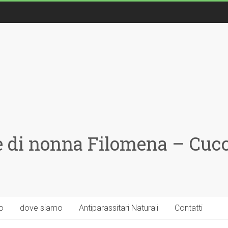
 di nonna Filomena – Cucci
o
dove siamo
Antiparassitari Naturali
Contatti