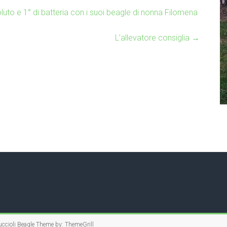
to e 1° di batteria con i suoi beagle di nonna Filomena
L’allevatore consiglia
→
ccioli Beagle
Theme by:
ThemeGrill