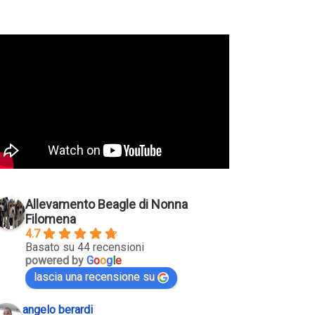
Allevamento Beagle di Nonna
Filomena
4.7
Basato su 44 recensioni
powered by
G
o
o
g
l
e
lascia una recensione su
angelo berardi