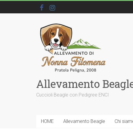
Allevamento Beagle
Cuccioli Beagle con Pedigree ENCI
HOME
Allevamento Beagle
Chi siam