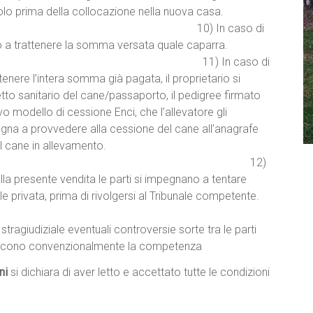
l cucciolo prima della collocazione nella nuova casa.
 caso di
rizzato a trattenere la somma versata quale caparra.
 caso di
ttenere l’intera somma già pagata, il proprietario si
to sanitario del cane/passaporto, il pedigree firmato
vo modello di cessione Enci, che l’allevatore gli
mpegna a provvedere alla cessione del cane all’anagrafe
ni dal rientro del cane in allevamento.
2)
la presente vendita le parti si impegnano a tentare
le privata, prima di rivolgersi al Tribunale competente.
agiudiziale eventuali controversie sorte tra le parti
biliscono convenzionalmente la competenza
ni
si dichiara di aver letto e accettato tutte le condizioni