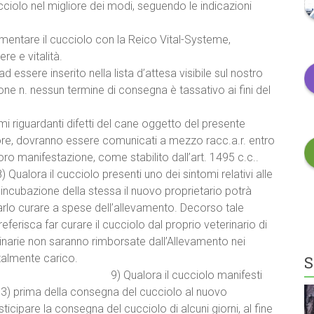
ciolo nel migliore dei modi, seguendo le indicazioni
ll’allevatore.
 il cucciolo con la Reico Vital-Systeme,
r la salute, benessere e vitalità.
nserito nella lista d’attesa visibile sul nostro
one n. nessun termine di consegna è tassativo ai fini del
 contratto.
difetti del cane oggetto del presente
tore, dovranno essere comunicati a mezzo racc.a.r. entro
 loro manifestazione, come stabilito dall’art. 1495 c.c..
enti uno dei sintomi relativi alle
i incubazione della stessa il nuovo proprietario potrà
farlo curare a spese dell’allevamento. Decorso tale
eferisca far curare il cucciolo dal proprio veterinario di
rinarie non saranno rimborsate dall’Allevamento nei
 quale se ne farà totalmente carico.
S
cucciolo manifesti
o 3) prima della consegna del cucciolo al nuovo
 posticipare la consegna del cucciolo di alcuni giorni, al fine