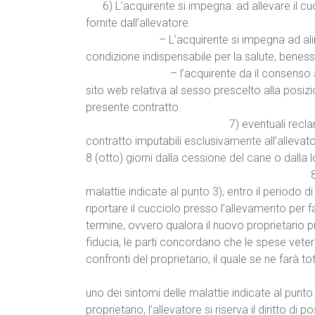
6) L’acquirente si impegna: ad allevare il cuc
fornite da
– L’acquirente si impegna ad alimentare
condizione indispensabile pe
– l’acquirente da il consenso ad essere i
sito web relativa al sesso prescelto alla posizi
presente
7) eventuali reclami riguardanti 
contratto imputabili esclusivamente all’alleva
8 (otto) giorni dalla cessione del cane o dalla
8) Qualora il cucciolo pres
malattie indicate al punto 3), entro il periodo d
riportare il cucciolo presso l’allevamento per 
termine, ovvero qualora il nuovo proprietario pr
fiducia, le parti concordano che le spese vete
confronti del proprietario, il
9) Qualora il 
uno dei sintomi delle malattie indicate al punt
proprietario, l’allevatore si riserva il diritto di