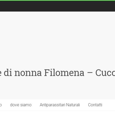
 di nonna Filomena – Cucci
o
dove siamo
Antiparassitari Naturali
Contatti