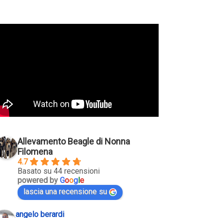
Allevamento Beagle di Nonna
Filomena
4.7
Basato su 44 recensioni
powered by
G
o
o
g
l
e
lascia una recensione su
angelo berardi