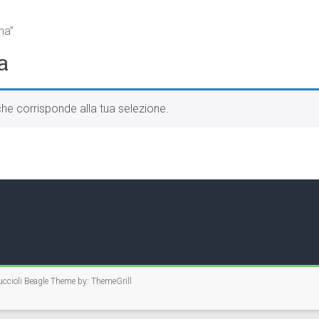
na”
a
he corrisponde alla tua selezione.
ccioli Beagle
Theme by:
ThemeGrill