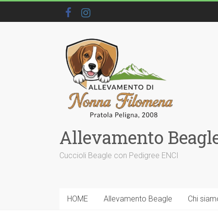
Allevamento Beagle
Cuccioli Beagle con Pedigree ENCI
HOME
Allevamento Beagle
Chi siam