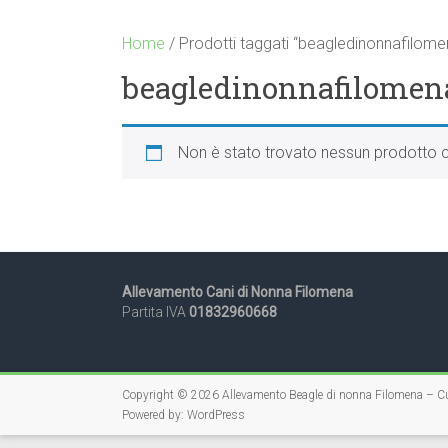
Home
/ Prodotti taggati “beagledinonnafilome
beagledinonnafilomen
Non è stato trovato nessun prodotto c
Allevamento Cani di Nonna Filomena
Partita IVA
01832960668
Copyright © 2026
Allevamento Beagle di nonna Filomena – Cu
Powered by:
WordPress